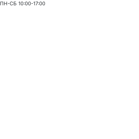
ПН-СБ 10:00-17:00
Оставьте заявку
и мы свяжемся с Вами