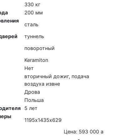
330 кг
ода
200 мм
овления
сталь
 дверей
туннель
поворотный
Keramiton
Нет
вторичный дожиг, подача
воздуха извне
Дрова
Польша
водителя
5 лет
меры
1195х1435х629
Цена: 593 000
a