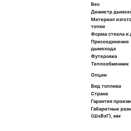
Вес
Диаметр дымох
Материал изгот
топки
Форма стекла и
Присоединение
дымохода
Футеровка
Теплообменник
Опции
Вид топлива
Страна
Гарантия произ
Габаритные раз
(ШхВхГ), мм