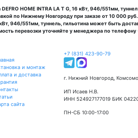
 DEFRO HOME INTRA LA T G, 16 кВт, 946/551мм, туннел
вкой по Нижнему Новгороду при заказе от 10 000 руб
 кВт, 946/551мм, туннель, гильотина может быть доста
ость перевозки уточняйте у менеджера по телефону 
+7 (831) 423-90-79
лавная
становка и монтаж
плата и доставка
г. Нижний Новгород, Комсомо
арантия
онтакты
ИП Исаев Н.В.
татьи
ИНН 524927177019 БИК 0422
арта сайта
ПН-СБ 10:00-17:00
Оставьте заявку
и мы свяжемся с Вами