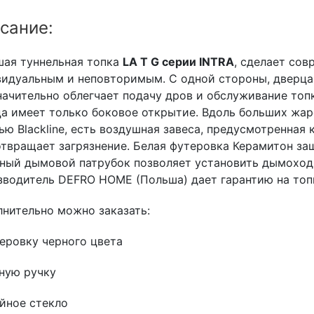
сание:
шая туннельная топка
LA T G серии INTRA
, сделает со
идуальным и неповторимым. С одной стороны, дверц
начительно облегчает подачу дров и обслуживание топк
а имеет только боковое открытие. Вдоль больших жар
ью Blackline, есть воздушная завеса, предусмотренная
твращает загрязнение. Белая футеровка Керамитон за
ный дымовой патрубок позволяет установить дымоход 
водитель DEFRO HOME (Польша) дает гарантию на топк
нительно можно заказать:
еровку черного цвета
ную ручку
йное стекло