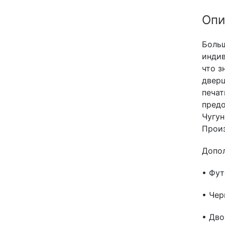
Опи
Боль
индив
что з
дверц
печат
предо
Чугун
Произ
Допол
• Фут
• Чер
• Дво