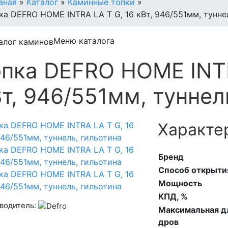
вная
»
Каталог
»
Каминные топки
»
ка DEFRO HOME INTRA LA T G, 16 кВт, 946/551мм, тунне
Меню каталога
опка DEFRO HOME INTR
т, 946/551мм, туннел
Характе
Бренд
Способ открыти
Мощность
КПД, %
водитель:
Максимальная д
дров