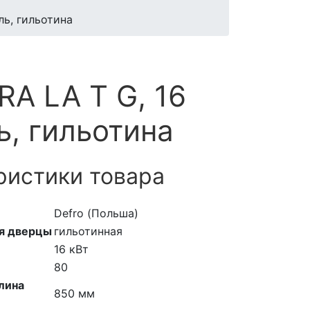
ль, гильотина
A LA T G, 16
ь, гильотина
ристики товара
Defro (Польша)
я дверцы
гильотинная
16 кВт
80
лина
850 мм