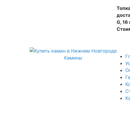
Топка
доста
G, 16
Стоим
Г
Камины
У
О
Г
К
С
К