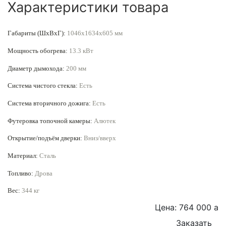
Характеристики товара
Габариты (ШxВxГ):
1046x1634x605 мм
Мощность обогрева:
13.
3
кВт
Диаметр дымохода:
200 мм
Система чистого стекла:
Есть
Система вторичного дожига:
Есть
Футеровка топочной камеры:
Алютек
Открытие/подъём дверки:
Вниз/вверх
Материал:
Сталь
Топливо:
Дрова
Вес:
344 кг
Цена: 764 000
a
Заказать