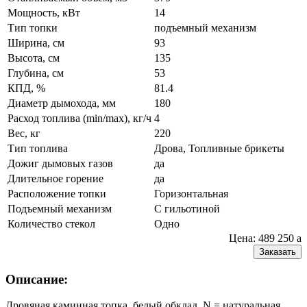
Мощность, кВт
14
Тип топки
подъемный механизм
Ширина, см
93
Высота, см
135
Глубина, см
53
КПД, %
81.4
Диаметр дымохода, мм
180
Расход топлива (min/max), кг/ч
4
Вес, кг
220
Тип топлива
Дрова, Топливные брикеты
Дожиг дымовых газов
да
Длительное горение
да
Расположение топки
Горизонтальная
Подъемный механизм
С гильотиной
Количество стекол
Одно
Цена: 489 250
a
Заказать
Описание:
Дровяная каминная топка, белый обклад. N = натуральная