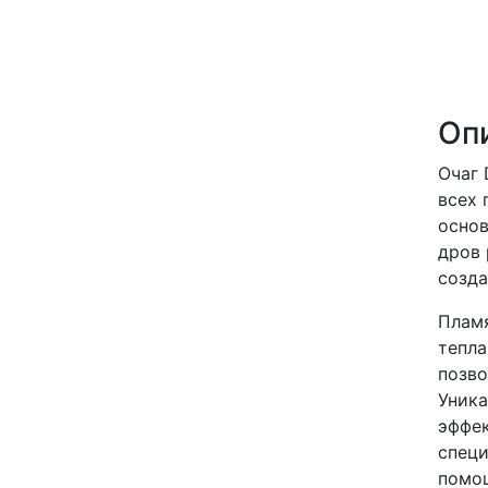
Оп
Очаг 
всех 
основ
дров 
созда
Пламя
тепла
позво
Уника
эффек
специ
помощ