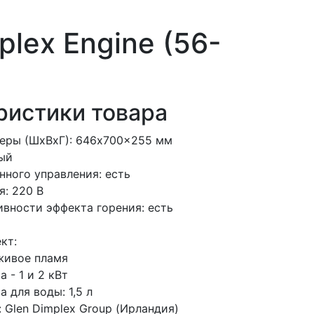
lex Engine (56-
ристики товара
еры (ШхВхГ): 646x700x255 мм
ный
нного управления: есть
я: 220 В
ивности эффекта горения: есть
кт:
живое пламя
 - 1 и 2 кВт
 для воды: 1,5 л
 Glen Dimplex Group (Ирландия)