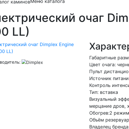
Меню каталога
ектрический очаг Dimp
0 LL)
Характе
Габаритные разм
водитель:
Цвет очага: чер
Пульт дистанцио
Источник питани
Контроль интенс
Тип: вставка
Визуальный эффе
мерцание дров, 
Обогрев:2 режима
Объём резервуара
Владелец бренда: