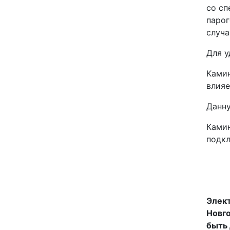
со сп
парог
случа
Для у
Камин
влияе
Данну
Камин
подкл
Элект
Новго
быть 