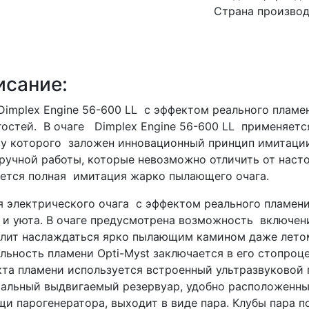
Страна производ
исание:
Dimplex Engine 56-600 LL с эффектом реального пламе
гостей. В очаге Dimplex Engine 56-600 LL применяетс
у которого заложен инновационный принцип имитации
ручной работы, которые невозможно отличить от насто
ется полная имитация жарко пылающего очага.
 электрического очага с эффектом реального пламен
 и уюта. В очаге предусмотрена возможность включен
лит наслаждаться ярко пылающим камином даже летом
льность пламени Opti-Myst заключается в его стопроц
та пламени используется встроенный ультразвуковой п
альный выдвигаемый резервуар, удобно расположенны
и парогенератора, выходит в виде пара. Клубы пара 