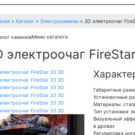
вная
»
Каталог
»
Электрокамины
»
3D электроочаг FireS
Меню каталога
 электроочаг FireSta
Характе
Габаритные разм
Установочные ра
Материалы: стал
Тип установки: 
Визуальный эффе
в дровах
Регулировка инт