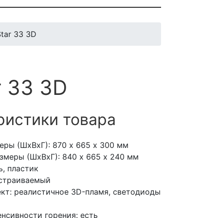
tar 33 3D
r 33 3D
ристики товара
еры (ШхВхГ): 870 х 665 х 300 мм
змеры (ШхВхГ): 840 х 665 х 240 мм
ь, пластик
встраиваемый
кт: реалистичное 3D-пламя, светодиоды
енсивности горения: есть