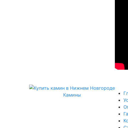
Г
Камины
У
О
Г
К
С