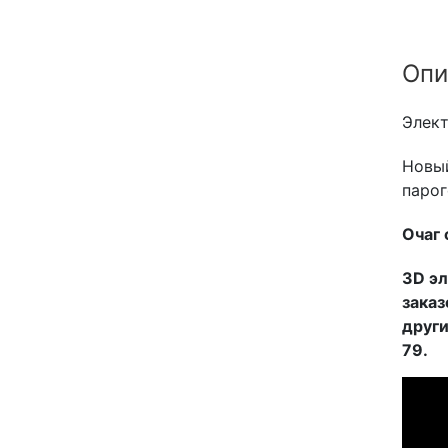
Опи
Элект
Новый
парог
Очаг 
3D эл
заказ
други
79.