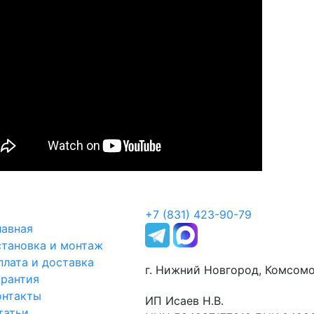
+7 (831) 423-90-79
лавная
становка и монтаж
плата и доставка
г. Нижний Новгород, Комсомо
арантия
онтакты
ИП Исаев Н.В.
татьи