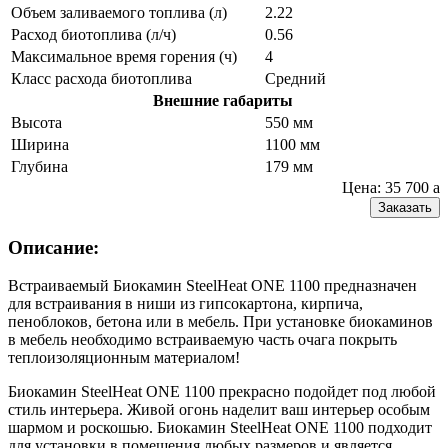
Объем заливаемого топлива (л)
2.22
Расход биотоплива (л/ч)
0.56
Максимальное время горения (ч)
4
Класс расхода биотоплива
Средний
Внешние габариты
Высота
550 мм
Ширина
1100 мм
Глубина
179 мм
Цена: 35 700
a
Заказать
Описание:
Встраиваемый Биокамин SteelHeat ONE 1100 предназначен
для встраивания в ниши из гипсокартона, кирпича,
пеноблоков, бетона или в мебель. При установке биокаминов
в мебель необходимо встраиваемую часть очага покрыть
теплоизоляционным материалом!
Биокамин SteelHeat ONE 1100 прекрасно подойдет под любой
стиль интерьера. Живой огонь наделит ваш интерьер особым
шармом и роскошью. Биокамин SteelHeat ONE 1100 подходит
для установки в помещения любых размеров и является