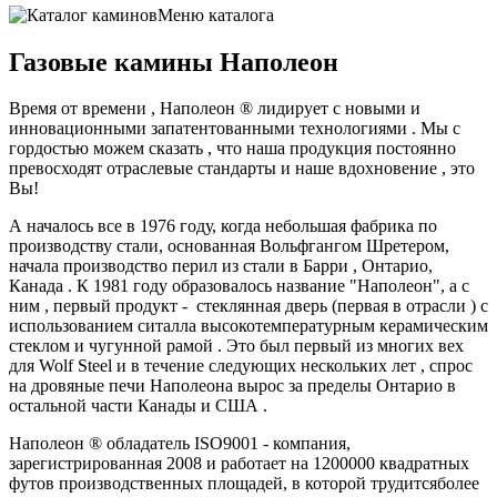
Меню каталога
Газовые камины Наполеон
Время от времени , Наполеон ® лидирует с новыми и
инновационными запатентованными технологиями . Мы с
гордостью можем сказать , что наша продукция постоянно
превосходят отраслевые стандарты и наше вдохновение , это
Вы!
А началось все в 1976 году, когда небольшая фабрика по
производству стали, основанная Вольфгангом Шретером,
начала производство перил из стали в Барри , Онтарио,
Канада . К 1981 году образовалось название "Наполеон", а с
ним , первый продукт - стеклянная дверь (первая в отрасли ) с
использованием ситалла высокотемпературным керамическим
стеклом и чугунной рамой . Это был первый из многих вех
для Wolf Steel и в течение следующих нескольких лет , спрос
на дровяные печи Наполеона вырос за пределы Онтарио в
остальной части Канады и США .
Наполеон ® обладатель ISO9001 - компания,
зарегистрированная 2008 и работает на 1200000 квадратных
футов производственных площадей, в которой трудитсяболее