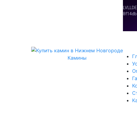
Г
Камины
У
О
Г
К
С
К