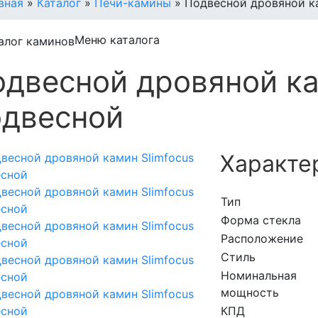
вная
»
Каталог
»
Печи-камины
»
Подвесной дровяной ка
Меню каталога
двесной дровяной ка
одвесной
Характе
Тип
Форма стекла
Расположение
Стиль
Номинальная
мощность
КПД