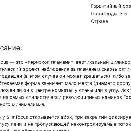
Гарантийный ср
Производитель
Страна
сание:
ocus — это «перископ пламени», вертикальный цилинд
тический эффект наблюдения за пламенем сквозь опти
подвешен (в этом случае он может вращаться), либо за
бтекаемая форма занимает мало места (диаметр корпус
ложен ли он в центре комнаты, у стены или в углу. Ис
 из самых стилистически революционных каминов Foc
ного минимализма.
 у Slimfocus открывается вбок, при закрытии фиксир
пусу печи и не пропускающей неконтролируемые поток
кой, что облегчит его чистку.