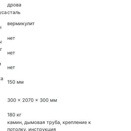
дрова
уса
сталь
вермикулит
ы
нет
ы
г
нет
и
нет
ка
150 мм
300 × 2070 × 300 мм
180 кг
камин, дымовая труба, крепление к
потолку, инструкция