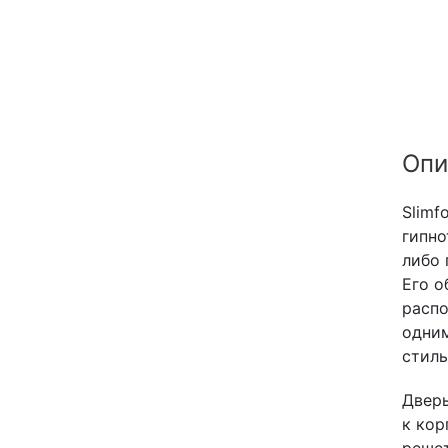
Опи
Slimf
гипно
либо 
Его о
распо
одним
стиль
Дверь
к кор
решет