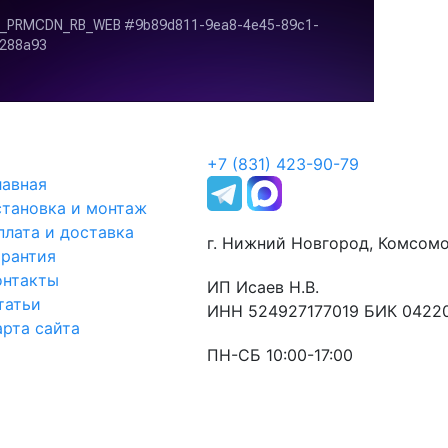
+7 (831) 423-90-79
лавная
становка и монтаж
плата и доставка
г. Нижний Новгород, Комсомо
арантия
онтакты
ИП Исаев Н.В.
татьи
ИНН 524927177019 БИК 0422
арта сайта
ПН-СБ 10:00-17:00
Оставьте заявку
и мы свяжемся с Вами