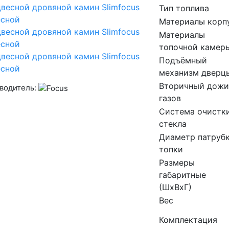
Тип топлива
Материалы корп
Материалы
топочной камер
Подъёмный
механизм дверц
Вторичный дожи
водитель:
газов
Система очистк
стекла
Диаметр патруб
топки
Размеры
габаритные
(ШхВхГ)
Вес
Комплектация