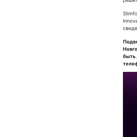
Slimf
Innov
свиде
Подве
Новго
быть 
телеф