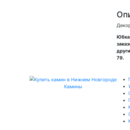
Оп
Деко
Юбка 
заказ
други
79.
Камины